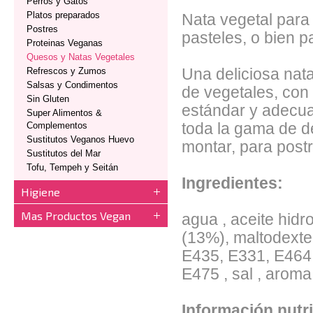
Perros y Gatos
Platos preparados
Nata vegetal para 
Postres
pasteles, o bien pa
Proteinas Veganas
Quesos y Natas Vegetales
Refrescos y Zumos
Una deliciosa nata
Salsas y Condimentos
de vegetales, con
Sin Gluten
estándar y adecua
Super Alimentos &
Complementos
toda la gama de del
Sustitutos Veganos Huevo
montar, para postr
Sustitutos del Mar
Tofu, Tempeh y Seitán
Ingredientes:
Higiene
Mas Productos Vegan
agua , aceite hid
(13%), maltodexter
E435, E331, E464
E475 , sal , aroma
Información nutri