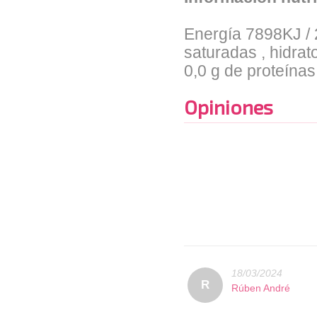
Energía 7898KJ / 2
saturadas , hidrat
0,0 g de proteínas 
Opiniones
18/03/2024
R
Rúben André