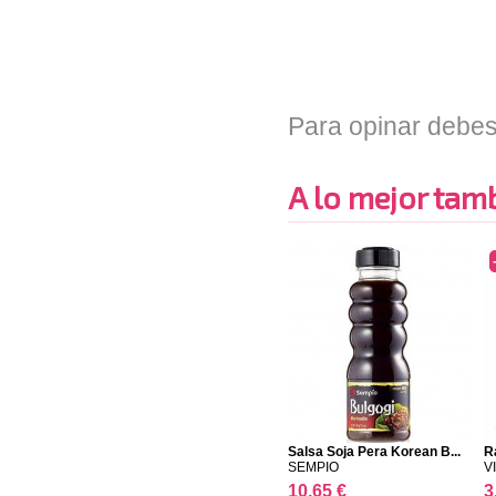
Para opinar debes
A lo mejor tambi
Salsa Soja Pera Korean B...
R
SEMPIO
V
10,65 €
3