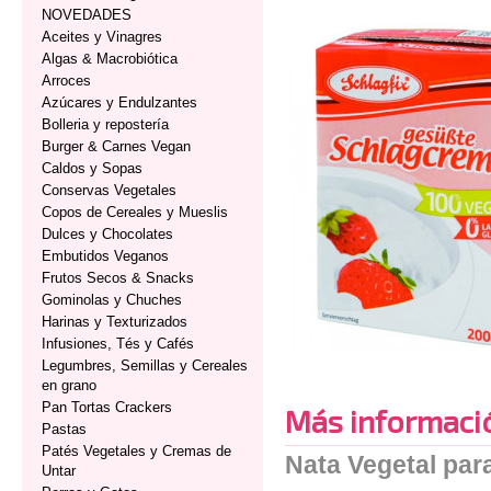
NOVEDADES
Aceites y Vinagres
Algas & Macrobiótica
Arroces
Azúcares y Endulzantes
Bolleria y repostería
Burger & Carnes Vegan
Caldos y Sopas
Conservas Vegetales
Copos de Cereales y Mueslis
Dulces y Chocolates
Embutidos Veganos
Frutos Secos & Snacks
Gominolas y Chuches
Harinas y Texturizados
Infusiones, Tés y Cafés
Legumbres, Semillas y Cereales
en grano
Pan Tortas Crackers
Más informaci
Pastas
Patés Vegetales y Cremas de
Nata Vegetal par
Untar