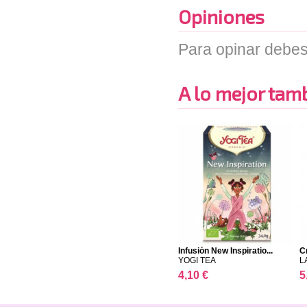
Opiniones
Para opinar debes
A lo mejor tambi
Infusión New Inspiratio...
C
YOGI TEA
L
4,10 €
5