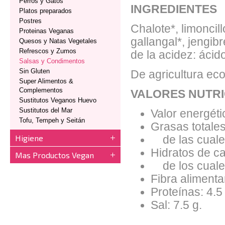
Perros y Gatos
INGREDIENTES
Platos preparados
Postres
Chalote*, limoncill
Proteinas Veganas
gallangal*, jengib
Quesos y Natas Vegetales
Refrescos y Zumos
de la acidez: ácido
Salsas y Condimentos
Sin Gluten
De agricultura eco
Super Alimentos &
Complementos
VALORES NUTRI
Sustitutos Veganos Huevo
Sustitutos del Mar
Valor energéti
Tofu, Tempeh y Seitán
Grasas totales
Higiene
de las cuales
Hidratos de ca
Mas Productos Vegan
de los cuales
Fibra alimentar
Proteínas: 4.5
Sal: 7.5 g.