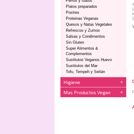
Perros y Gatos
A
Platos preparados
(
Postres
e
(
Proteinas Veganas
Quesos y Natas Vegetales
Refrescos y Zumos
Salsas y Condimentos
Sin Gluten
Super Alimentos &
Complementos
Sustitutos Veganos Huevo
Sustitutos del Mar
Tofu, Tempeh y Seitán
Higiene
Mas Productos Vegan
P