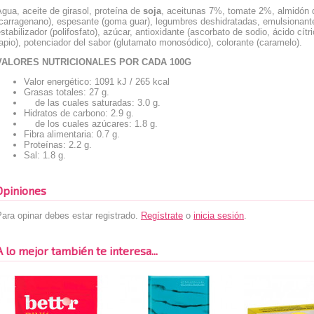
gua, aceite de girasol, proteína de
soja
, aceitunas 7%, tomate 2%, almidón
carragenano), espesante (goma guar), legumbres deshidratadas, emulsionante (e
stabilizador (polifosfato), azúcar, antioxidante (ascorbato de sodio, ácido cít
apio), potenciador del sabor (glutamato monosódico), colorante (caramelo).
VALORES NUTRICIONALES POR CADA 100G
Valor energético: 1091 kJ / 265 kcal
Grasas totales: 27 g.
de las cuales saturadas: 3.0 g.
Hidratos de carbono: 2.9 g.
de los cuales azúcares: 1.8 g.
Fibra alimentaria: 0.7 g.
Proteínas: 2.2 g.
Sal: 1.8 g.
Opiniones
ara opinar debes estar registrado.
Regístrate
o
inicia sesión
.
A lo mejor también te interesa...