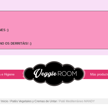
ES :)
O OS DERRITÁIS! :)
 e Higiene
Más product
/
Inicio
/
Patés Vegetales y Cremas de Untar
/ Paté Mediterráneo MANDY