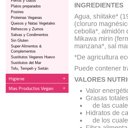
Perros y Gatos
INGREDIENTES
Platos preparados
Postres
Agua, shiitake* (1
Proteinas Veganas
(cloruro magnésico
Quesos y Natas Vegetales
Refrescos y Zumos
cebolla*, almidón d
Salsas y Condimentos
Mikawa mirin (ferm
Sin Gluten
manzana*, sal mari
Super Alimentos &
Complementos
*De agricultura ec
Sustitutos Veganos Huevo
Sustitutos del Mar
Puede contener t
Tofu, Tempeh y Seitán
Higiene
VALORES NUTRI
Mas Productos Vegan
Valor energéti
Grasas totales
de las cuales
Hidratos de ca
de los cuales
Fibra alimentar