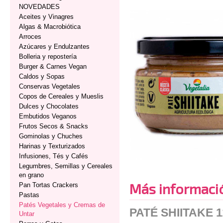
NOVEDADES
Aceites y Vinagres
Algas & Macrobiótica
Arroces
Azúcares y Endulzantes
Bolleria y repostería
Burger & Carnes Vegan
Caldos y Sopas
Conservas Vegetales
Copos de Cereales y Mueslis
Dulces y Chocolates
Embutidos Veganos
Frutos Secos & Snacks
Gominolas y Chuches
Harinas y Texturizados
Infusiones, Tés y Cafés
Legumbres, Semillas y Cereales
en grano
Más informaci
Pan Tortas Crackers
Pastas
Patés Vegetales y Cremas de
PATÉ SHIITAKE 
Untar