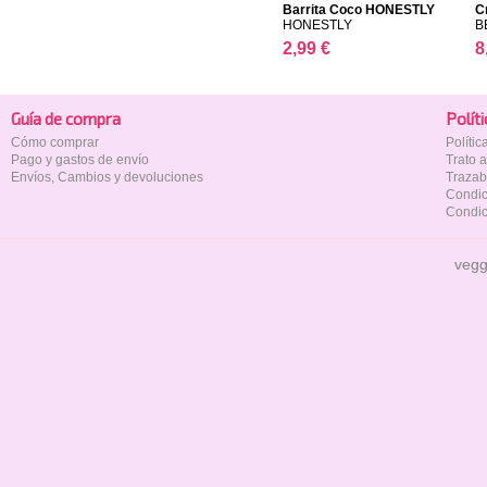
Barrita Coco HONESTLY
C
HONESTLY
B
2,99 €
8
Guía de compra
Polí­t
Cómo comprar
Políti
Pago y gastos de envío
Trato 
Envíos, Cambios y devoluciones
Trazab
Condic
Condic
vegg