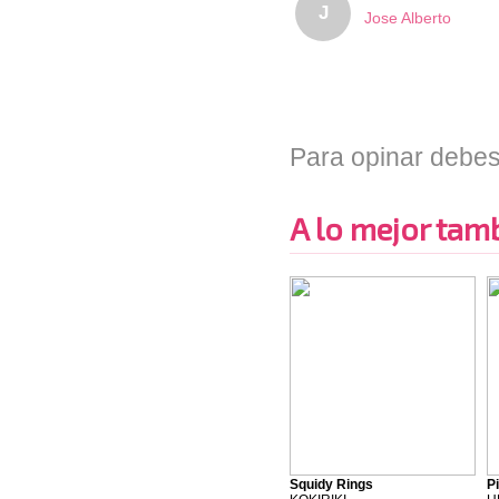
J
Jose Alberto
Para opinar debes
A lo mejor tambi
Squidy Rings
P