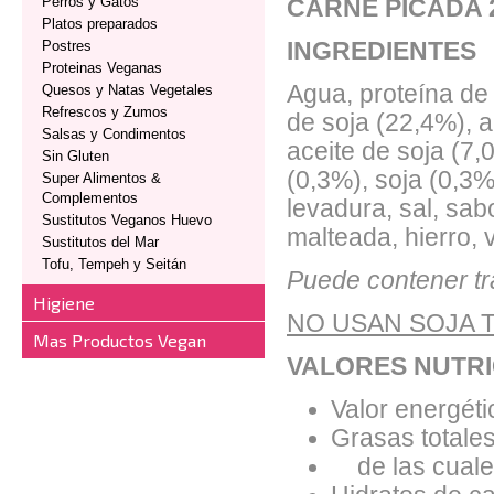
Perros y Gatos
CARNE PICADA 
Platos preparados
Postres
INGREDIENTES
Proteinas Veganas
Agua, proteína de 
Quesos y Natas Vegetales
Refrescos y Zumos
de soja (22,4%), a
Salsas y Condimentos
aceite de soja (7,
Sin Gluten
(0,3%), soja (0,3%)
Super Alimentos &
Complementos
levadura, sal, sab
Sustitutos Veganos Huevo
malteada, hierro, 
Sustitutos del Mar
Tofu, Tempeh y Seitán
Puede contener tr
Higiene
NO USAN SOJA 
Mas Productos Vegan
VALORES NUTRI
Valor energéti
Grasas totales
de las cuales