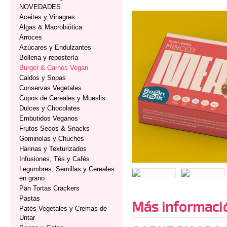
NOVEDADES
Aceites y Vinagres
Algas & Macrobiótica
Arroces
Azúcares y Endulzantes
Bolleria y repostería
Burger & Carnes Vegan
Caldos y Sopas
Conservas Vegetales
Copos de Cereales y Mueslis
Dulces y Chocolates
Embutidos Veganos
Frutos Secos & Snacks
Gominolas y Chuches
Harinas y Texturizados
Infusiones, Tés y Cafés
Legumbres, Semillas y Cereales
en grano
Pan Tortas Crackers
Pastas
Más informaci
Patés Vegetales y Cremas de
Untar