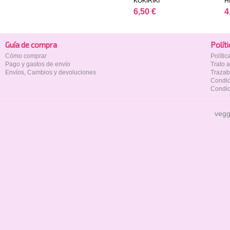
KOKIRIKI
H
6,50 €
4
Guía de compra
Polí­t
Cómo comprar
Políti
Pago y gastos de envío
Trato 
Envíos, Cambios y devoluciones
Trazab
Condic
Condic
vegg