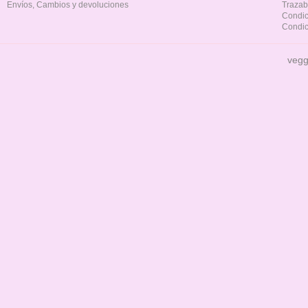
Envíos, Cambios y devoluciones
Trazab
Condic
Condic
vegg