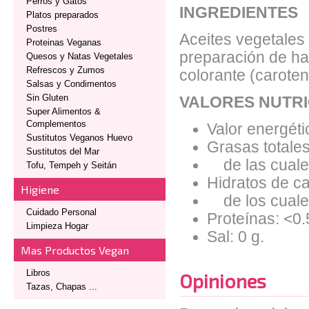
Perros y Gatos
INGREDIENTES
Platos preparados
Postres
Aceites vegetales 
Proteinas Veganas
preparación de ha
Quesos y Natas Vegetales
Refrescos y Zumos
colorante (caroten
Salsas y Condimentos
Sin Gluten
VALORES NUTRI
Super Alimentos &
Complementos
Valor energéti
Sustitutos Veganos Huevo
Grasas totales
Sustitutos del Mar
de las cuales
Tofu, Tempeh y Seitán
Hidratos de ca
Higiene
de los cuales
Cuidado Personal
Proteínas: <0.
Limpieza Hogar
Sal: 0 g.
Mas Productos Vegan
Libros
Opiniones
Tazas, Chapas ...