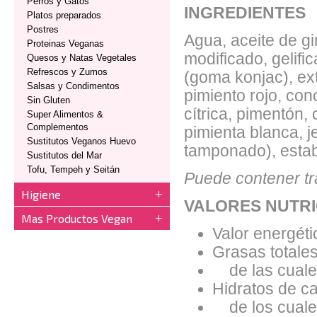
Perros y Gatos
INGREDIENTES
Platos preparados
Postres
Agua, aceite de gi
Proteinas Veganas
modificado, gelifi
Quesos y Natas Vegetales
Refrescos y Zumos
(goma konjac), ex
Salsas y Condimentos
pimiento rojo, con
Sin Gluten
cítrica, pimentón,
Super Alimentos &
Complementos
pimienta blanca, j
Sustitutos Veganos Huevo
tamponado), estabi
Sustitutos del Mar
Tofu, Tempeh y Seitán
Puede contener tr
Higiene
VALORES NUTRI
Mas Productos Vegan
Valor energéti
Grasas totales
de las cuales
Hidratos de ca
de los cuales