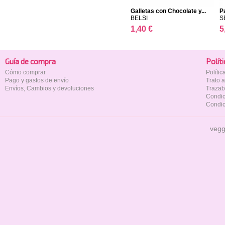
Galletas con Chocolate y...
P
BELSI
S
1,40 €
5
Guía de compra
Polí­t
Cómo comprar
Políti
Pago y gastos de envío
Trato 
Envíos, Cambios y devoluciones
Trazab
Condic
Condic
vegg