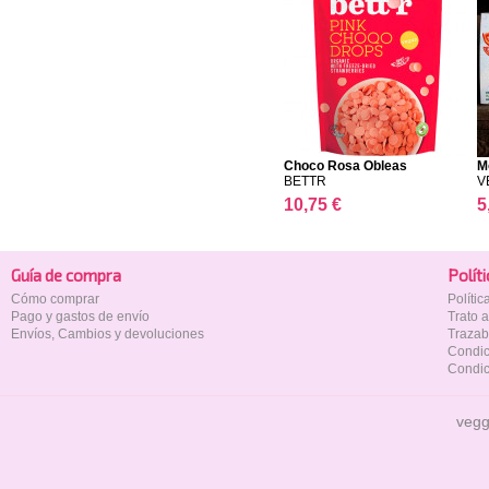
Choco Rosa Obleas
M
BETTR
V
10,75 €
5
Guía de compra
Polí­t
Cómo comprar
Políti
Pago y gastos de envío
Trato 
Envíos, Cambios y devoluciones
Trazab
Condic
Condic
vegg