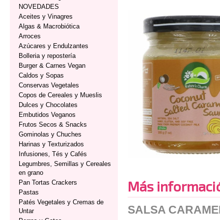
NOVEDADES
Aceites y Vinagres
Algas & Macrobiótica
Arroces
Azúcares y Endulzantes
Bolleria y repostería
Burger & Carnes Vegan
Caldos y Sopas
Conservas Vegetales
Copos de Cereales y Mueslis
Dulces y Chocolates
Embutidos Veganos
Frutos Secos & Snacks
Gominolas y Chuches
Harinas y Texturizados
Infusiones, Tés y Cafés
Legumbres, Semillas y Cereales
en grano
Más informaci
Pan Tortas Crackers
Pastas
Patés Vegetales y Cremas de
SALSA CARAME
Untar