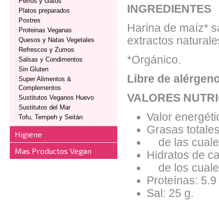
Perros y Gatos
INGREDIENTES
Platos preparados
Postres
Harina de maíz* sa
Proteinas Veganas
extractos naturale
Quesos y Natas Vegetales
Refrescos y Zumos
*Orgánico.
Salsas y Condimentos
Sin Gluten
Libre de alérgeno
Super Alimentos &
Complementos
VALORES NUTRI
Sustitutos Veganos Huevo
Sustitutos del Mar
Valor energéti
Tofu, Tempeh y Seitán
Grasas totales
Higiene
de las cuales
Mas Productos Vegan
Hidratos de ca
de los cuales
Proteínas: 5.9
Sal: 25 g.