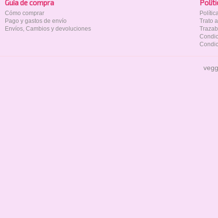
Guía de compra
Polí­t
Cómo comprar
Políti
Pago y gastos de envío
Trato 
Envíos, Cambios y devoluciones
Trazab
Condic
Condic
vegg