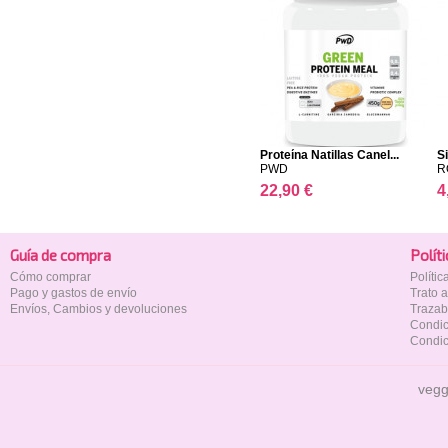
Proteína Natillas Canel...
S
PWD
R
22,90 €
4
Guía de compra
Polí­t
Cómo comprar
Políti
Pago y gastos de envío
Trato 
Envíos, Cambios y devoluciones
Trazab
Condic
Condic
vegg