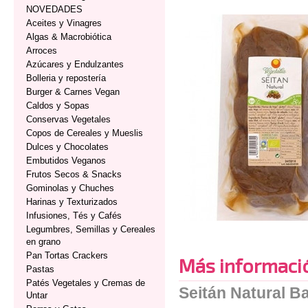
NOVEDADES
Aceites y Vinagres
Algas & Macrobiótica
Arroces
Azúcares y Endulzantes
Bolleria y repostería
Burger & Carnes Vegan
Caldos y Sopas
Conservas Vegetales
Copos de Cereales y Mueslis
Dulces y Chocolates
Embutidos Veganos
Frutos Secos & Snacks
Gominolas y Chuches
Harinas y Texturizados
Infusiones, Tés y Cafés
Legumbres, Semillas y Cereales
en grano
Pan Tortas Crackers
Más informaci
Pastas
Patés Vegetales y Cremas de
Seitán Natural Ba
Untar