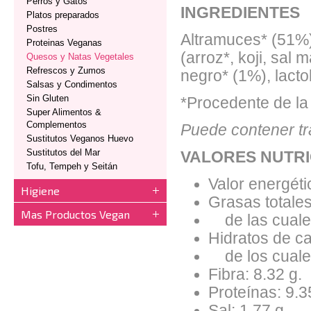
Perros y Gatos
INGREDIENTES
Platos preparados
Postres
Altramuces* (51%)
Proteinas Veganas
(arroz*, koji, sal 
Quesos y Natas Vegetales
Refrescos y Zumos
negro* (1%), lacto
Salsas y Condimentos
Sin Gluten
*Procedente de la 
Super Alimentos &
Complementos
Puede contener tr
Sustitutos Veganos Huevo
Sustitutos del Mar
VALORES NUTRI
Tofu, Tempeh y Seitán
Valor energéti
Higiene
Grasas totales
Mas Productos Vegan
de las cuales
Hidratos de ca
de los cuales
Fibra: 8.32 g.
Proteínas: 9.3
Sal: 1.77 g.