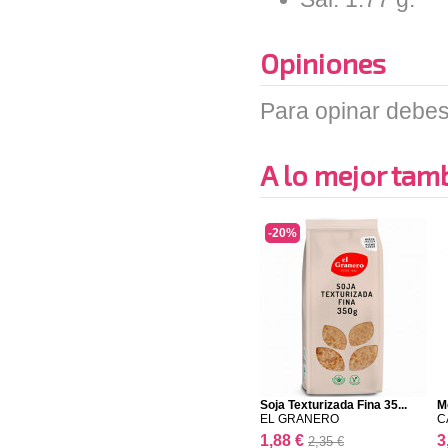
Opiniones
Para opinar debes
A lo mejor tambi
-20%
Soja Texturizada Fina 35...
M
EL GRANERO
C
1,88 €
3
2,35 €