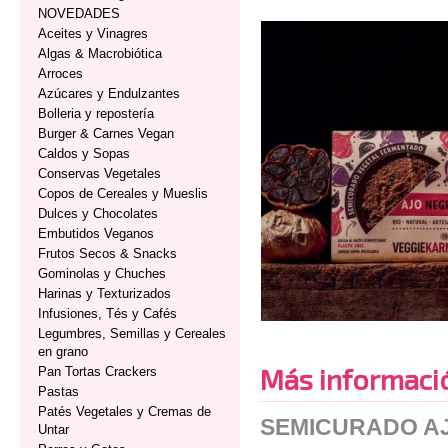
NOVEDADES
Aceites y Vinagres
Algas & Macrobiótica
Arroces
Azúcares y Endulzantes
Bolleria y repostería
Burger & Carnes Vegan
Caldos y Sopas
Conservas Vegetales
Copos de Cereales y Mueslis
Dulces y Chocolates
Embutidos Veganos
Frutos Secos & Snacks
Gominolas y Chuches
Harinas y Texturizados
Infusiones, Tés y Cafés
Legumbres, Semillas y Cereales
en grano
Más informaci
Pan Tortas Crackers
Pastas
Patés Vegetales y Cremas de
SEMICURADO A
Untar