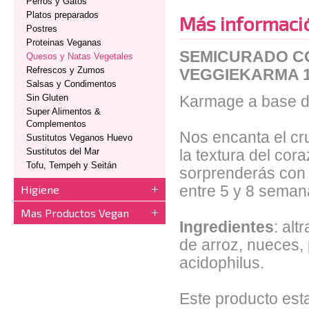
Perros y Gatos
Platos preparados
Más informaci
Postres
Proteinas Veganas
SEMICURADO CO
Quesos y Natas Vegetales
Refrescos y Zumos
VEGGIEKARMA 
Salsas y Condimentos
Sin Gluten
Karmage a base de
Super Alimentos &
Complementos
Nos encanta el cr
Sustitutos Veganos Huevo
Sustitutos del Mar
la textura del cor
Tofu, Tempeh y Seitán
sorprenderás con 
Higiene
entre 5 y 8 seman
Mas Productos Vegan
Ingredientes
: al
de arroz, nueces, 
acidophilus.
Este producto est