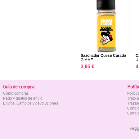
Sazonador Queso Curado
C
GIMME
U
3,95 €
4
Guía de compra
Polí­t
Cómo comprar
Políti
Pago y gastos de envío
Trato 
Envíos, Cambios y devoluciones
Trazab
Condic
Condic
vegg