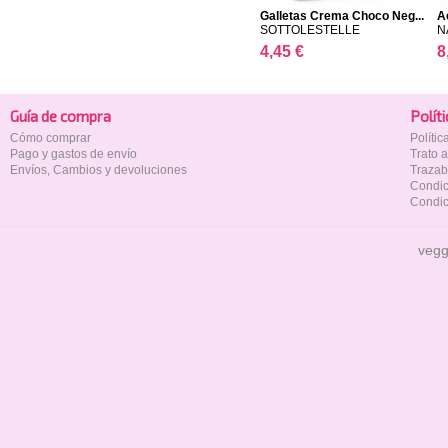
Galletas Crema Choco Neg...
A
SOTTOLESTELLE
N
4,45 €
8
Guía de compra
Polí­t
Cómo comprar
Políti
Pago y gastos de envío
Trato 
Envíos, Cambios y devoluciones
Trazab
Condic
Condic
vegg