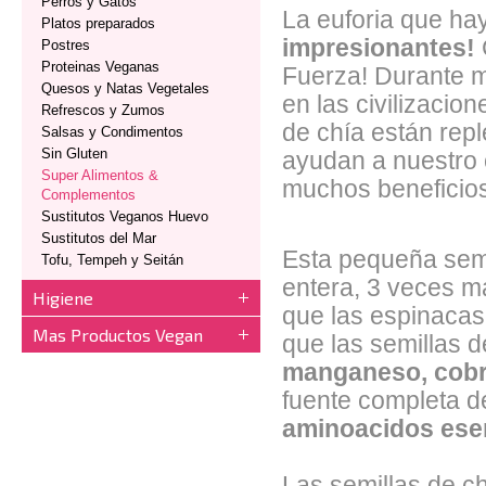
Perros y Gatos
La euforia que ha
Platos preparados
impresionantes!
Postres
Proteinas Veganas
Fuerza! Durante m
Quesos y Natas Vegetales
en las civilizacio
Refrescos y Zumos
de chía están rep
Salsas y Condimentos
Sin Gluten
ayudan a nuestro 
Super Alimentos &
muchos beneficios
Complementos
Sustitutos Veganos Huevo
Sustitutos del Mar
Esta pequeña semi
Tofu, Tempeh y Seitán
entera, 3 veces 
Higiene
que las espinaca
Mas Productos Vegan
que las semillas d
manganeso, cobre
fuente completa 
aminoacidos ese
Las semillas de ch