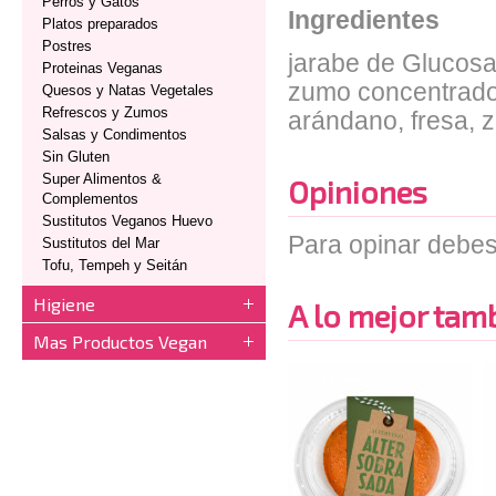
Perros y Gatos
Ingredientes
Platos preparados
Postres
jarabe de Glucosa,
Proteinas Veganas
zumo concentrado d
Quesos y Natas Vegetales
Refrescos y Zumos
arándano, fresa, 
Salsas y Condimentos
Sin Gluten
Super Alimentos &
Opiniones
Complementos
Sustitutos Veganos Huevo
Para opinar debes
Sustitutos del Mar
Tofu, Tempeh y Seitán
Higiene
A lo mejor tambi
Mas Productos Vegan