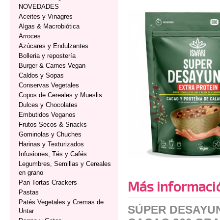
NOVEDADES
Aceites y Vinagres
Algas & Macrobiótica
Arroces
Azúcares y Endulzantes
Bolleria y repostería
Burger & Carnes Vegan
Caldos y Sopas
Conservas Vegetales
Copos de Cereales y Mueslis
Dulces y Chocolates
Embutidos Veganos
Frutos Secos & Snacks
Gominolas y Chuches
Harinas y Texturizados
Infusiones, Tés y Cafés
Legumbres, Semillas y Cereales
en grano
Más informaci
Pan Tortas Crackers
Pastas
Patés Vegetales y Cremas de
SÚPER DESAYUN
Untar