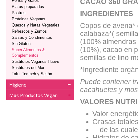
CACAO 360 GR
Perros y Gatos
Platos preparados
INGREDIENTES
Postres
Proteinas Veganas
Copos de avena* (s
Quesos y Natas Vegetales
Refrescos y Zumos
calabaza*( semill
Salsas y Condimentos
(100% almendras t
Sin Gluten
(10%), cacao en po
Super Alimentos &
Complementos
semillas de lino m
Sustitutos Veganos Huevo
Sustitutos del Mar
*Ingrediente orgán
Tofu, Tempeh y Seitán
Puede contener tr
Higiene
cacahuetes y mos
Mas Productos Vegan
VALORES NUTRI
Valor energéti
Grasas totales
de las cuales
Hidratos de ca