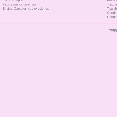
Cómo comprar
Políti
Pago y gastos de envío
Trato 
Envíos, Cambios y devoluciones
Trazab
Condic
Condic
vegg