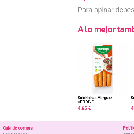
Para opinar debes
A lo mejor tambi
Salchichas Merguez
S
VERDINO
U
4,65 €
4
Guía de compra
Polí­t