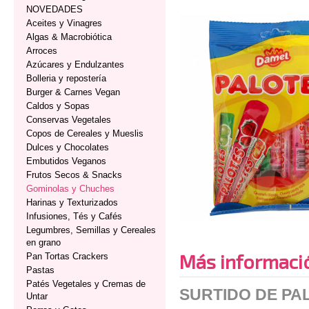
NOVEDADES
Aceites y Vinagres
Algas & Macrobiótica
Arroces
Azúcares y Endulzantes
Bolleria y repostería
Burger & Carnes Vegan
Caldos y Sopas
Conservas Vegetales
Copos de Cereales y Mueslis
Dulces y Chocolates
Embutidos Veganos
Frutos Secos & Snacks
Gominolas y Chuches
Harinas y Texturizados
Infusiones, Tés y Cafés
Legumbres, Semillas y Cereales
en grano
Más informaci
Pan Tortas Crackers
Pastas
Patés Vegetales y Cremas de
SURTIDO DE PA
Untar