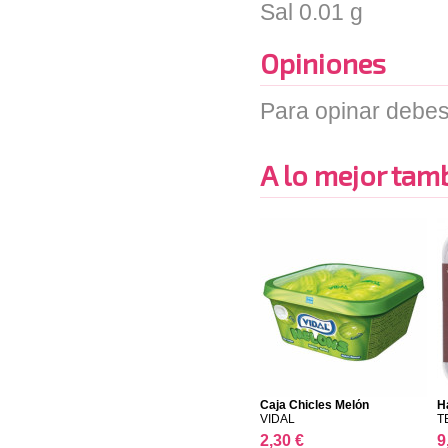
Sal
0.01 g
Opiniones
Para opinar debes
A lo mejor tambi
Caja Chicles Melón
H
VIDAL
T
2,30 €
9