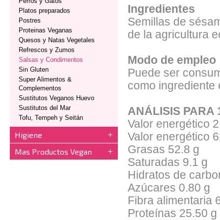
Perros y Gatos
Ingredientes
Platos preparados
Semillas de sésam
Postres
Proteinas Veganas
de la agricultura 
Quesos y Natas Vegetales
Refrescos y Zumos
Modo de empleo
Salsas y Condimentos
Sin Gluten
Puede ser consumi
Super Alimentos &
como ingrediente e
Complementos
Sustitutos Veganos Huevo
Sustitutos del Mar
ANÁLISIS PARA 
Tofu, Tempeh y Seitán
Valor energético
2
Higiene
Valor energético
6
Grasas
52.8 g
Mas Productos Vegan
Saturadas
9.1 g
Hidratos de carbo
Azúcares
0.80 g
Fibra alimentaria
Proteínas
25.50 g