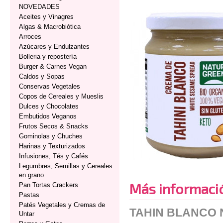
NOVEDADES
Aceites y Vinagres
Algas & Macrobiótica
Arroces
Azúcares y Endulzantes
Bolleria y repostería
Burger & Carnes Vegan
Caldos y Sopas
Conservas Vegetales
Copos de Cereales y Mueslis
Dulces y Chocolates
Embutidos Veganos
Frutos Secos & Snacks
Gominolas y Chuches
Harinas y Texturizados
Infusiones, Tés y Cafés
Legumbres, Semillas y Cereales
en grano
Más informaci
Pan Tortas Crackers
Pastas
Patés Vegetales y Cremas de
TAHIN BLANCO
Untar