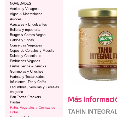
NOVEDADES
Aceites y Vinagres
Algas & Macrobiótica
Arroces
Azúcares y Endulzantes
Bolleria y repostería
Burger & Carnes Vegan
Caldos y Sopas
Conservas Vegetales
Copos de Cereales y Mueslis
Dulces y Chocolates
Embutidos Veganos
Frutos Secos & Snacks
Gominolas y Chuches
Harinas y Texturizados
Infusiones, Tés y Cafés
Legumbres, Semillas y Cereales
en grano
Más informaci
Pan Tortas Crackers
Pastas
Patés Vegetales y Cremas de
TAHIN INTEGRA
Untar