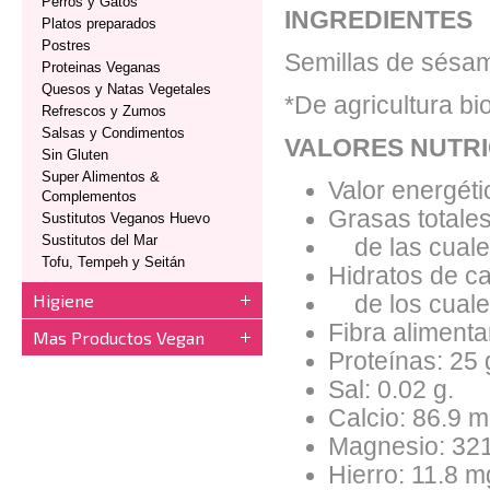
Perros y Gatos
INGREDIENTES
Platos preparados
Postres
Semillas de sésam
Proteinas Veganas
Quesos y Natas Vegetales
*De agricultura bi
Refrescos y Zumos
Salsas y Condimentos
VALORES NUTRI
Sin Gluten
Super Alimentos &
Valor energéti
Complementos
Grasas totales
Sustitutos Veganos Huevo
Sustitutos del Mar
de las cuales
Tofu, Tempeh y Seitán
Hidratos de ca
Higiene
de los cuales
Fibra alimentar
Mas Productos Vegan
Proteínas: 25 
Sal: 0.02 g.
Calcio: 86.9 m
Magnesio: 321
Hierro: 11.8 m