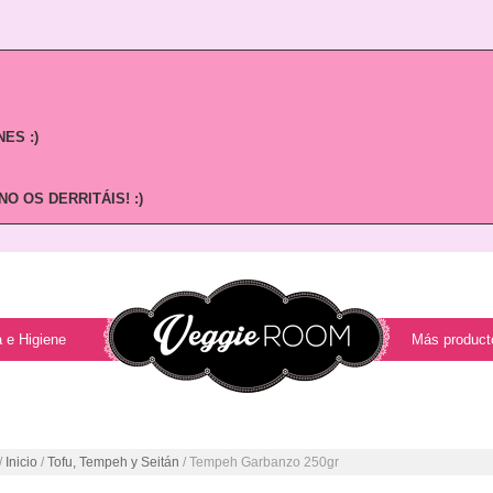
ES :)
O OS DERRITÁIS! :)
 e Higiene
Más product
/
Inicio
/
Tofu, Tempeh y Seitán
/ Tempeh Garbanzo 250gr