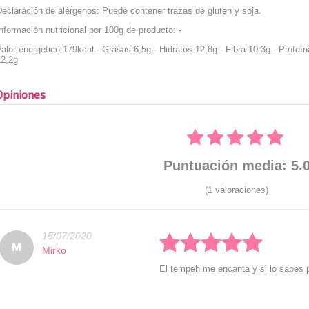
eclaración de alérgenos: Puede contener trazas de gluten y soja.
nformación nutricional por 100g de producto: -
alor energético 179kcal - Grasas 6,5g - Hidratos 12,8g - Fibra 10,3g - Proteín
12,2g
Opiniones
Puntuación media: 5.
(1 valoraciones)
15/07/2020
Rated: 5 stars
M
Mirko
El tempeh me encanta y si lo sabes p