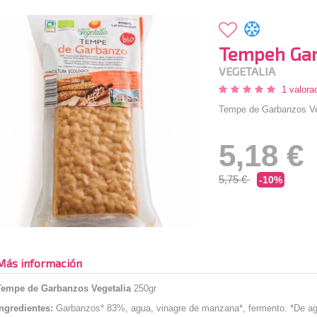
Tempeh Gar
VEGETALIA
1 valora
Tempe de Garbanzos Ve
5,18 €
5,75 €
-10%
Más información
Tempe de Garbanzos Vegetalia
250gr
Ingredientes:
Garbanzos* 83%, agua, vinagre de manzana*, fermento. *De agr