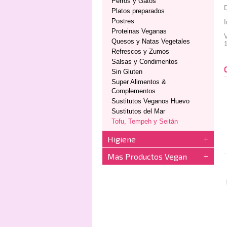
Perros y Gatos
D
Platos preparados
Postres
I
Proteinas Veganas
V
Quesos y Natas Vegetales
Refrescos y Zumos
Salsas y Condimentos
Sin Gluten
Super Alimentos &
Complementos
Sustitutos Veganos Huevo
Sustitutos del Mar
Tofu, Tempeh y Seitán
Higiene
Mas Productos Vegan