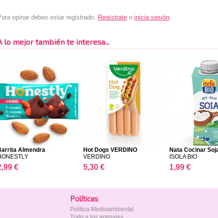
ara opinar debes estar registrado.
Regístrate
o
inicia sesión
.
A lo mejor también te interesa...
Barrita Almendra
Hot Dogs VERDINO
Nata Cocinar Soj
HONESTL...
HONESTLY
VERDINO
ISOLA BIO
2,99 €
5,30 €
1,99 €
Polí­ticas
Política Medioambiental
Trato a los animales