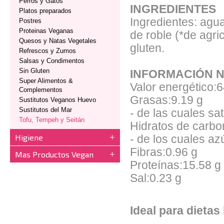
Perros y Gatos
INGREDIENTES
Platos preparados
Ingredientes: agua
Postres
Proteinas Veganas
de roble (*de agri
Quesos y Natas Vegetales
gluten.
Refrescos y Zumos
Salsas y Condimentos
Sin Gluten
INFORMACIÓN N
Super Alimentos &
Valor energético:
Complementos
Grasas:9.19 g
Sustitutos Veganos Huevo
Sustitutos del Mar
- de las cuales sa
Tofu, Tempeh y Seitán
Hidratos de carbo
Higiene
- de los cuales az
Fibras:0.96 g
Mas Productos Vegan
Proteínas:15.58 g
Sal:0.23 g
Ideal para dietas