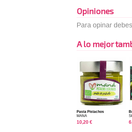
Opiniones
Para opinar debes
A lo mejor tambi
Pasta Pistachos
B
MANÁ
S
10,20 €
6