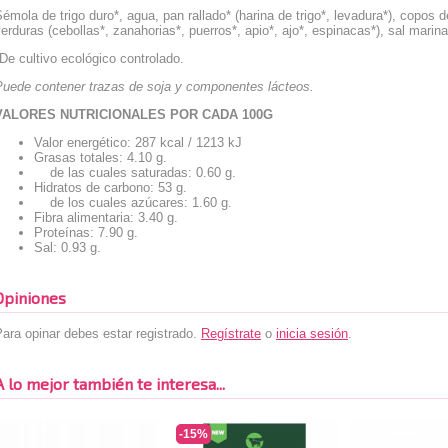
émola de trigo duro*, agua, pan rallado* (harina de trigo*, levadura*), copos d
erduras (cebollas*, zanahorias*, puerros*, apio*, ajo*, espinacas*), sal marina
De cultivo ecológico controlado.
Puede contener trazas de soja y componentes lácteos.
VALORES NUTRICIONALES POR CADA 100G
Valor energético: 287 kcal / 1213 kJ
Grasas totales: 4.10 g.
de las cuales saturadas: 0.60 g.
Hidratos de carbono: 53 g.
de los cuales azúcares: 1.60 g.
Fibra alimentaria: 3.40 g.
Proteínas: 7.90 g.
Sal: 0.93 g.
Opiniones
ara opinar debes estar registrado.
Regístrate
o
inicia sesión
.
A lo mejor también te interesa...
-15%