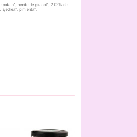
e patata*, aceite de girasol*, 2.02% de
, ajedrea*, pimienta*.