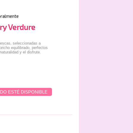
oralmente
ery Verdure
frescas, seleccionadas a
richo equilibrado, perfectos
aturalidad y el disfrute.
DO ESTÉ DISPONIBLE