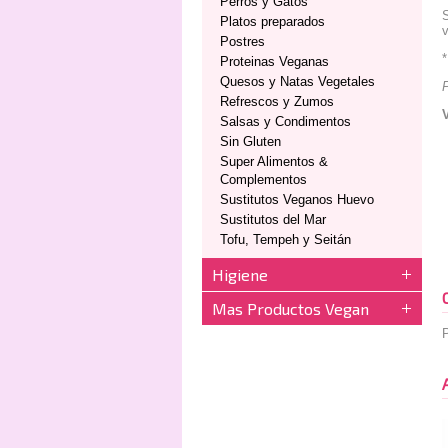
Perros y Gatos
S
Platos preparados
v
Postres
*
Proteinas Veganas
Quesos y Natas Vegetales
Refrescos y Zumos
Salsas y Condimentos
Sin Gluten
Super Alimentos &
Complementos
Sustitutos Veganos Huevo
Sustitutos del Mar
Tofu, Tempeh y Seitán
Higiene
Mas Productos Vegan
P