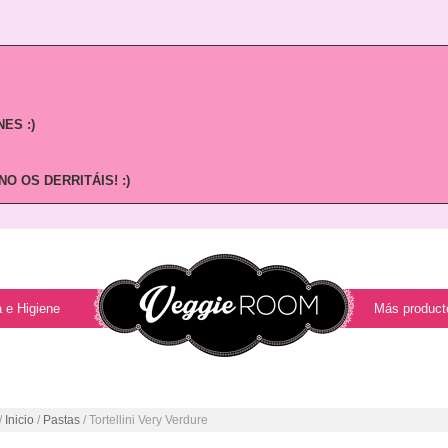
ES :)
O OS DERRITÁIS! :)
 e Higiene
Más product
/
Inicio
/
Pastas
/ Tortellini Very Verdure