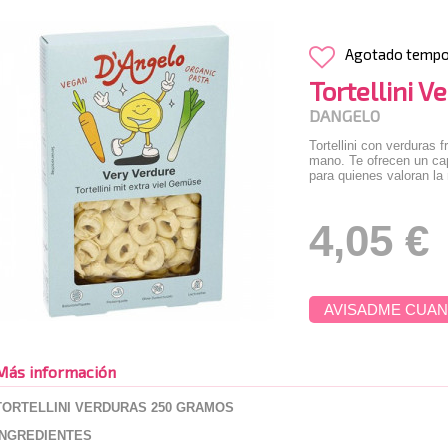
Agotado temp
Tortellini V
DANGELO
Tortellini con verduras 
mano. Te ofrecen un cap
para quienes valoran la n
4,05 €
AVISADME CUAN
Más información
TORTELLINI VERDURAS 250 GRAMOS
INGREDIENTES