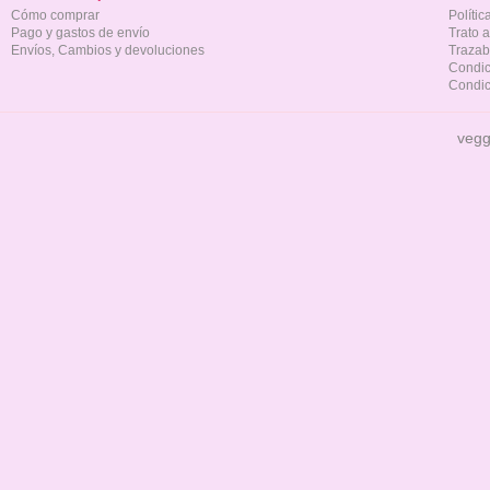
Cómo comprar
Políti
Pago y gastos de envío
Trato 
Envíos, Cambios y devoluciones
Trazab
Condic
Condic
vegg