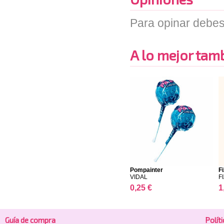
Para opinar debes
A lo mejor tambi
Pompainter
F
VIDAL
FI
0,25 €
1
Guía de compra
Polí­t