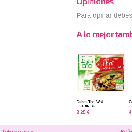
Opiniones
Para opinar debes
A lo mejor tambi
Cubos Thai Wok
C
JARDIN BIO
G
2,35 €
4
Guía de compra
Polí­t