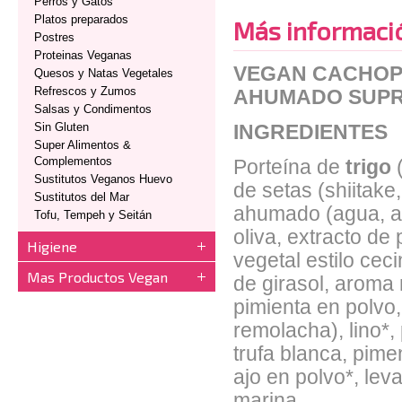
Perros y Gatos
Platos preparados
Más informaci
Postres
Proteinas Veganas
VEGAN CACHOPO
Quesos y Natas Vegetales
Refrescos y Zumos
AHUMADO SUPR
Salsas y Condimentos
Sin Gluten
INGREDIENTES
Super Alimentos &
Complementos
Porteína de
trigo
Sustitutos Veganos Huevo
de setas (shiitake
Sustitutos del Mar
ahumado (agua, ac
Tofu, Tempeh y Seitán
oliva, extracto d
Higiene
vegetal estilo ceci
Mas Productos Vegan
de girasol, aroma 
pimienta en polvo,
remolacha), lino*,
trufa blanca, pim
ajo en polvo*, lev
marina.