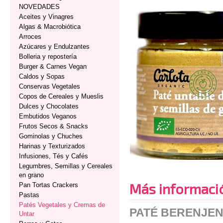
NOVEDADES
Aceites y Vinagres
Algas & Macrobiótica
Arroces
Azúcares y Endulzantes
Bolleria y repostería
Burger & Carnes Vegan
Caldos y Sopas
Conservas Vegetales
Copos de Cereales y Mueslis
Dulces y Chocolates
Embutidos Veganos
Frutos Secos & Snacks
Gominolas y Chuches
Harinas y Texturizados
Infusiones, Tés y Cafés
Legumbres, Semillas y Cereales
en grano
Más informaci
Pan Tortas Crackers
Pastas
Patés Vegetales y Cremas de
PATÉ BERENJEN
Untar