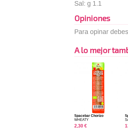
Sal: g 1.1
Opiniones
Para opinar debes
A lo mejor tambi
Spacebar Chorizo
Sp
WHEATY
S
2,30 €
1