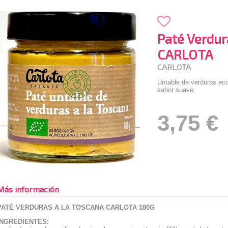
Paté Verdur
CARLOTA
CARLOTA
Untable de verduras ec
sabor suave.
3,75 €
Más información
PATÉ VERDURAS A LA TOSCANA CARLOTA 180G
INGREDIENTES: