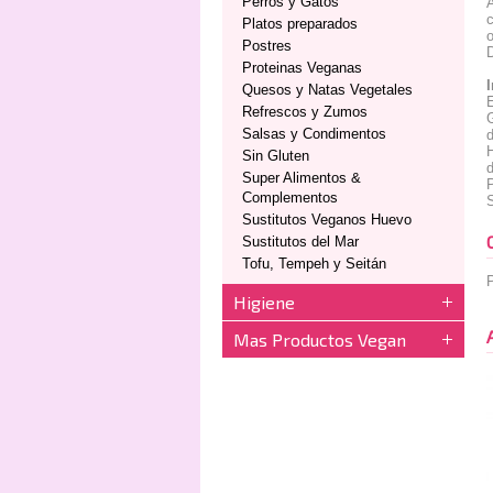
Perros y Gatos
A
Platos preparados
Postres
D
Proteinas Veganas
Quesos y Natas Vegetales
E
Refrescos y Zumos
Salsas y Condimentos
d
H
Sin Gluten
d
Super Alimentos &
P
Complementos
S
Sustitutos Veganos Huevo
Sustitutos del Mar
Tofu, Tempeh y Seitán
P
Higiene
Mas Productos Vegan