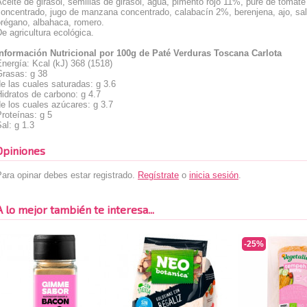
ceite de girasol, semillas de girasol, agua, pimento rojo 11%, puré de tomat
concentrado, jugo de manzana concentrado, calabacín 2%, berenjena, ajo, sal
orégano, albahaca, romero.
e agricultura ecológica.
Información Nutricional por 100g de Paté Verduras Toscana Carlota
nergía: Kcal (kJ) 368 (1518)
Grasas: g 38
e las cuales saturadas: g 3.6
idratos de carbono: g 4.7
e los cuales azúcares: g 3.7
roteínas: g 5
al: g 1.3
Opiniones
ara opinar debes estar registrado.
Regístrate
o
inicia sesión
.
A lo mejor también te interesa...
-25%