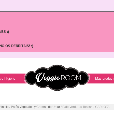
ES :)
O OS DERRITÁIS! :)
 e Higiene
Más product
/
Inicio
/
Patés Vegetales y Cremas de Untar
/ Paté Verduras Toscana CARLOTA