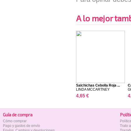
A lo mejor tambi
Salchichas Cebolla Roja ...
C
LINDA MCCARTNEY
G
4,65 €
4
Guía de compra
Polí­t
Cómo comprar
Políti
Pago y gastos de envío
Trato 
Envíos, Cambios y devoluciones
Trazab