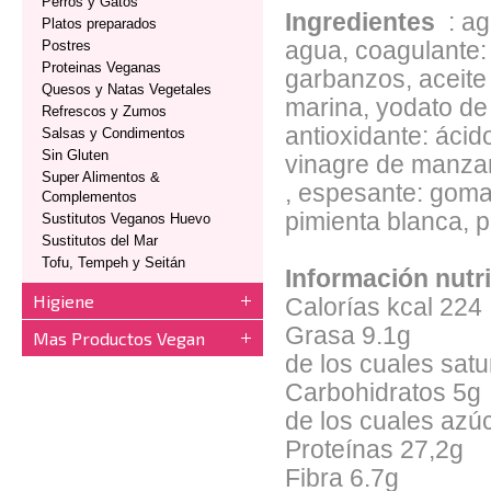
Perros y Gatos
Ingredientes
: a
Platos preparados
Postres
agua, coagulante: 
Proteinas Veganas
garbanzos, aceite 
Quesos y Natas Vegetales
marina, yodato de 
Refrescos y Zumos
antioxidante: ácid
Salsas y Condimentos
Sin Gluten
vinagre de manzan
Super Alimentos &
, espesante: goma 
Complementos
pimienta blanca
Sustitutos Veganos Huevo
Sustitutos del Mar
Tofu, Tempeh y Seitán
Información nutr
Higiene
Calorías kcal 224
Grasa 9.1g
Mas Productos Vegan
de los cuales sat
Carbohidratos 5g
de los cuales azú
Proteínas 27,2g
Fibra 6.7g