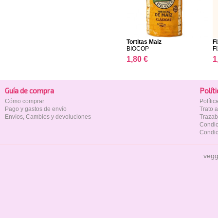
Tortitas Maiz
F
BIOCOP
FI
1,80 €
1
Guía de compra
Polí­t
Cómo comprar
Políti
Pago y gastos de envío
Trato 
Envíos, Cambios y devoluciones
Trazab
Condic
Condic
vegg