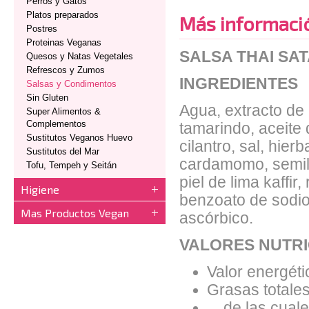
Perros y Gatos
Platos preparados
Más informaci
Postres
Proteinas Veganas
SALSA THAI SA
Quesos y Natas Vegetales
Refrescos y Zumos
INGREDIENTES
Salsas y Condimentos
Sin Gluten
Agua, extracto de
Super Alimentos &
Complementos
tamarindo, aceite 
Sustitutos Veganos Huevo
cilantro, sal, hier
Sustitutos del Mar
cardamomo, semill
Tofu, Tempeh y Seitán
piel de lima kaffir
Higiene
benzoato de sodio,
Mas Productos Vegan
ascórbico.
VALORES NUTRI
Valor energéti
Grasas totales
de las cuales