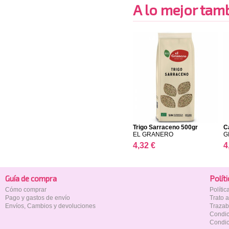
A lo mejor tambi
Trigo Sarraceno 500gr
C
EL GRANERO
G
4,32 €
4
Guía de compra
Polí­t
Cómo comprar
Políti
Pago y gastos de envío
Trato 
Envíos, Cambios y devoluciones
Trazab
Condic
Condic