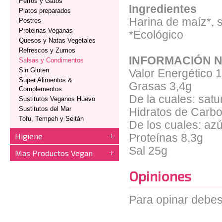
Perros y Gatos
Ingredientes
Platos preparados
Harina de maíz*, s
Postres
Proteinas Veganas
*Ecológico
Quesos y Natas Vegetales
Refrescos y Zumos
INFORMACIÓN N
Salsas y Condimentos
Sin Gluten
Valor Energético
1
Super Alimentos &
Grasas
3,4g
Complementos
De la cuales: sat
Sustitutos Veganos Huevo
Sustitutos del Mar
Hidratos de Carb
Tofu, Tempeh y Seitán
De los cuales: az
Higiene
Proteínas
8,3g
Sal
25g
Mas Productos Vegan
Opiniones
Para opinar debes