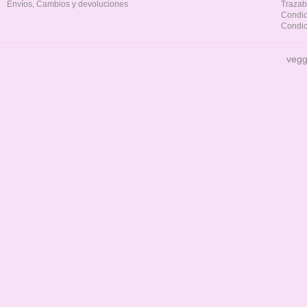
Envíos, Cambios y devoluciones
Trazab
Condic
Condic
vegg