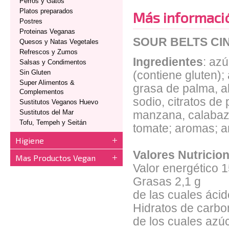
Perros y Gatos
Platos preparados
Más informaci
Postres
Proteinas Veganas
SOUR BELTS CIN
Quesos y Natas Vegetales
Refrescos y Zumos
Ingredientes
: azú
Salsas y Condimentos
Sin Gluten
(contiene gluten); 
Super Alimentos &
grasa de palma, a
Complementos
sodio, citratos de
Sustitutos Veganos Huevo
Sustitutos del Mar
manzana, calabaza
Tofu, Tempeh y Seitán
tomate; aromas; an
Higiene
Valores Nutricion
Mas Productos Vegan
Valor energético 
Grasas 2,1 g
de las cuales áci
Hidratos de carbo
de los cuales azú