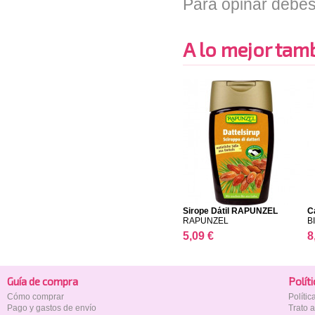
Para opinar debes
A lo mejor tambi
Sirope Dátil RAPUNZEL
Ca
RAPUNZEL
B
5,09 €
8
Guía de compra
Polí­t
Cómo comprar
Políti
Pago y gastos de envío
Trato 