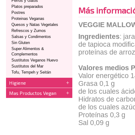
Perros y Gatos
Platos preparados
Más informaci
Postres
Proteinas Veganas
VEGGIE MALLOW
Quesos y Natas Vegetales
Refrescos y Zumos
Ingredientes
: ja
Salsas y Condimentos
Sin Gluten
de tapioca modific
Super Alimentos &
proteínas de arro
Complementos
Sustitutos Veganos Huevo
Sustitutos del Mar
Valores medios P
Tofu, Tempeh y Seitán
Valor energético 1
Higiene
Grasa 0,1 g
de los cuales áci
Mas Productos Vegan
Hidratos de carbo
de los cuales azú
Proteínas 0,3 g
Sal 0,09 g