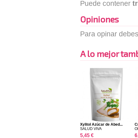
Puede contener
t
Opiniones
Para opinar debes
A lo mejor tambi
Xylitol Azúcar de Abed...
C
T
SALUD VIVA
O
5,45 €
6