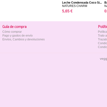
Leche Condensada Coco Si...
B
NATURES CHARM
N
5,65 €
0
Guía de compra
Polí­t
Cómo comprar
Políti
Pago y gastos de envío
Trato 
Envíos, Cambios y devoluciones
Trazab
Condic
Condic
vegg