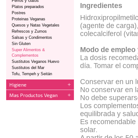
Perros y Gatos
Ingredientes
Platos preparados
Postres
Hidroxipropilmetil
Proteinas Veganas
(agente de carga),
Quesos y Natas Vegetales
Refrescos y Zumos
colecalciferol (vi
Salsas y Condimentos
Sin Gluten
Modo de empleo
Super Alimentos &
Complementos
La dosis recomeda
Sustitutos Veganos Huevo
día. Tomar el com
Sustitutos del Mar
Tofu, Tempeh y Seitán
Conservar en un lu
Higiene
No conservar en l
Mas Productos Vegan
No debe superars
Los complementos 
equilibrada y salu
Es recomendable s
solar.
A partir de los 5