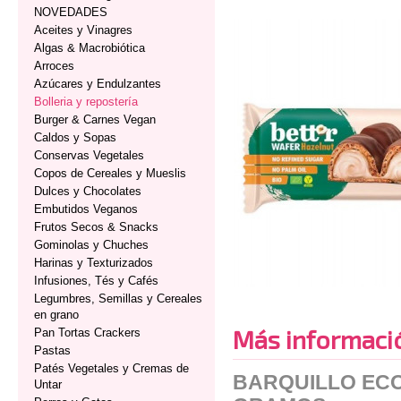
NOVEDADES
Aceites y Vinagres
Algas & Macrobiótica
Arroces
Azúcares y Endulzantes
Bolleria y repostería
Burger & Carnes Vegan
Caldos y Sopas
Conservas Vegetales
Copos de Cereales y Mueslis
Dulces y Chocolates
Embutidos Veganos
Frutos Secos & Snacks
Gominolas y Chuches
Harinas y Texturizados
Infusiones, Tés y Cafés
Legumbres, Semillas y Cereales
en grano
Más informaci
Pan Tortas Crackers
Pastas
Patés Vegetales y Cremas de
BARQUILLO ECO
Untar