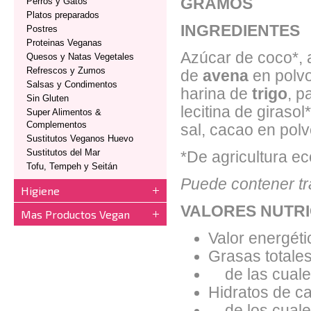
GRAMOS
Perros y Gatos
Platos preparados
INGREDIENTES
Postres
Proteinas Veganas
Azúcar de coco*, 
Quesos y Natas Vegetales
Refrescos y Zumos
de
avena
en polvo
Salsas y Condimentos
harina de
trigo
, p
Sin Gluten
lecitina de girasol
Super Alimentos &
Complementos
sal, cacao en polv
Sustitutos Veganos Huevo
Sustitutos del Mar
*De agricultura ec
Tofu, Tempeh y Seitán
Puede contener tr
Higiene
VALORES NUTRI
Mas Productos Vegan
Valor energéti
Grasas totales
de las cuales
Hidratos de ca
de los cuales