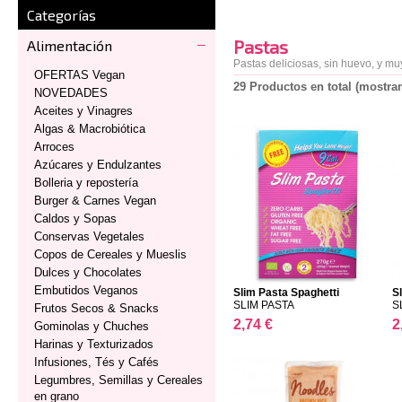
Categorías
Pastas
Alimentación
Pastas deliciosas, sin huevo, y mu
OFERTAS Vegan
29 Productos en total (mostran
NOVEDADES
Aceites y Vinagres
Algas & Macrobiótica
Arroces
Azúcares y Endulzantes
Bolleria y repostería
Burger & Carnes Vegan
Caldos y Sopas
Conservas Vegetales
Copos de Cereales y Mueslis
Dulces y Chocolates
Embutidos Veganos
Slim Pasta Spaghetti
S
SLIM PASTA
S
Frutos Secos & Snacks
2,74 €
2
Gominolas y Chuches
Harinas y Texturizados
Infusiones, Tés y Cafés
Legumbres, Semillas y Cereales
en grano