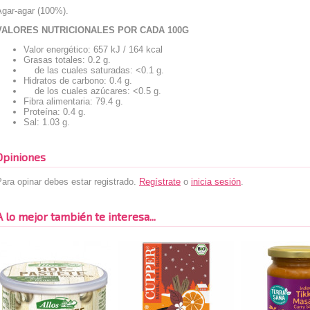
Agar-agar (100%).
VALORES NUTRICIONALES POR CADA 100G
Valor energético: 657 kJ / 164 kcal
Grasas totales: 0.2 g.
de las cuales saturadas: <0.1 g.
Hidratos de carbono: 0.4 g.
de los cuales azúcares: <0.5 g.
Fibra alimentaria: 79.4 g.
Proteína: 0.4 g.
Sal: 1.03 g.
Opiniones
ara opinar debes estar registrado.
Regístrate
o
inicia sesión
.
A lo mejor también te interesa...