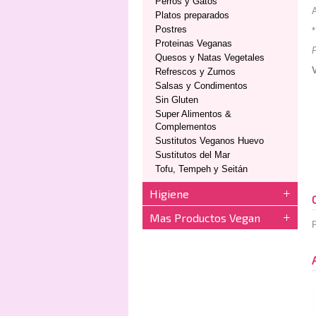
Perros y Gatos
A
Platos preparados
Postres
*
Proteinas Veganas
P
Quesos y Natas Vegetales
Refrescos y Zumos
Salsas y Condimentos
Sin Gluten
Super Alimentos &
Complementos
Sustitutos Veganos Huevo
Sustitutos del Mar
Tofu, Tempeh y Seitán
Higiene
Mas Productos Vegan
P