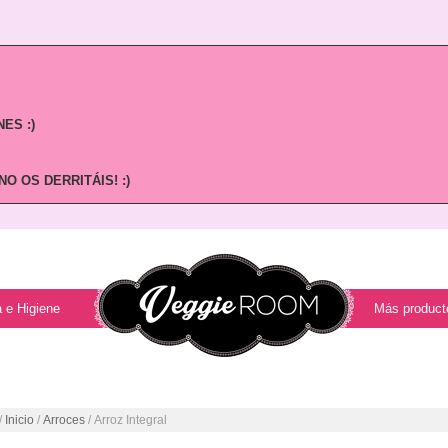
ES :)
O OS DERRITÁIS! :)
 e Higiene
Más product
/
Inicio
/
Arroces
/ Arroz Integral