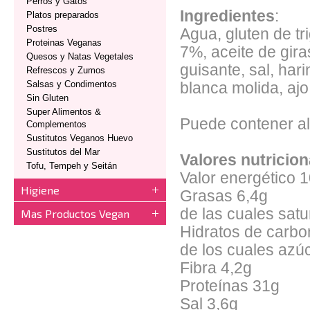
Perros y Gatos
Ingredientes
:
Platos preparados
Postres
Agua, gluten de t
Proteinas Veganas
7%, aceite de gira
Quesos y Natas Vegetales
guisante, sal, har
Refrescos y Zumos
Salsas y Condimentos
blanca molida, ajo
Sin Gluten
Super Alimentos &
Puede contener al
Complementos
Sustitutos Veganos Huevo
Sustitutos del Mar
Valores nutricio
Tofu, Tempeh y Seitán
Valor energético 
Higiene
Grasas 6,4g
de las cuales sat
Mas Productos Vegan
Hidratos de carb
de los cuales azú
Fibra 4,2g
Proteínas 31g
Sal 3,6g