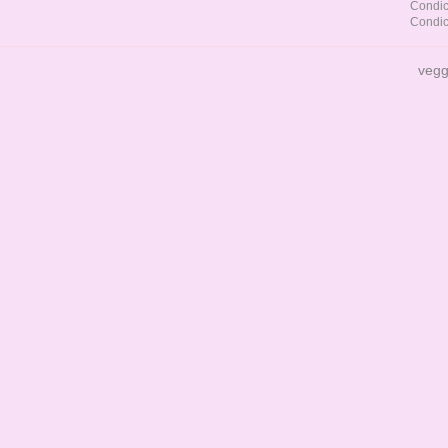
Condic
Condic
vegg