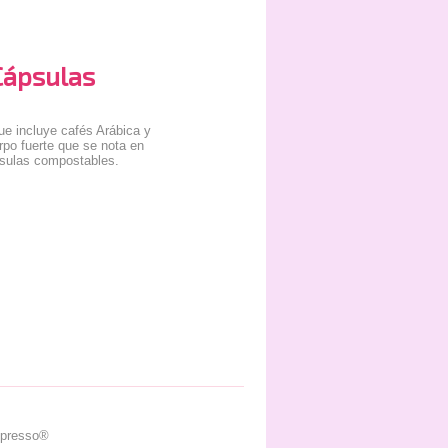
Cápsulas
e incluye cafés Arábica y
po fuerte que se nota en
psulas compostables.
spresso®