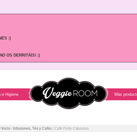
ES :)
O OS DERRITÁIS! :)
 e Higiene
Más product
/
Inicio
/
Infusiones, Tés y Cafés
/ Café Forte Cápsulas