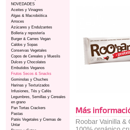
NOVEDADES
Aceites y Vinagres
Algas & Macrobiótica
Arroces
Azúcares y Endulzantes
Bolleria y repostería
Burger & Carnes Vegan
Caldos y Sopas
Conservas Vegetales
Copos de Cereales y Mueslis
Dulces y Chocolates
Embutidos Veganos
Frutos Secos & Snacks
Gominolas y Chuches
Harinas y Texturizados
Infusiones, Tés y Cafés
Legumbres, Semillas y Cereales
en grano
Más informaci
Pan Tortas Crackers
Pastas
Patés Vegetales y Cremas de
Roobar Vainilla &
Untar
100% orgánico cru