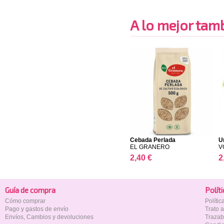
A lo mejor tambi
Cebada Perlada
U
EL GRANERO
V
2,40 €
2
Guía de compra
Polí­t
Cómo comprar
Políti
Pago y gastos de envío
Trato 
Envíos, Cambios y devoluciones
Trazab