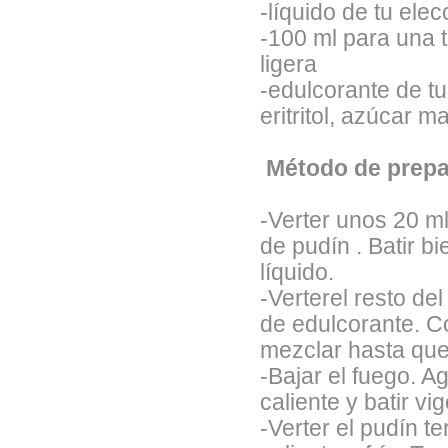
-líquido de tu ele
-100 ml para una 
ligera
-edulcorante de tu
eritritol, azúcar m
Método de prepa
-Verter unos 20 ml
de pudín . Batir b
líquido.
-Verterel resto de
de edulcorante. Co
mezclar hasta que 
-Bajar el fuego. A
caliente y batir 
-Verter el pudín t