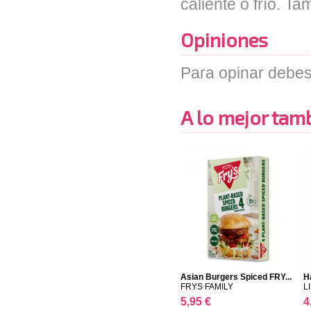
caliente o frío. T
Opiniones
Para opinar debes
A lo mejor tambi
Asian Burgers Spiced FRY...
H
FRYS FAMILY
L
5,95 €
4