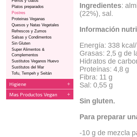
Perros y Gatos
Ingredientes
: al
Platos preparados
(22%), sal.
Postres
Proteinas Veganas
Quesos y Natas Vegetales
Información nutri
Refrescos y Zumos
Salsas y Condimentos
Sin Gluten
Energía: 338 kcal
Super Alimentos &
Grasas: 2,5 g de l
Complementos
Hidratos de carbo
Sustitutos Veganos Huevo
Sustitutos del Mar
Proteínas: 4,8 g
Tofu, Tempeh y Seitán
Fibra: 11 g
Higiene
Sal: 0,55 g
Mas Productos Vegan
Sin gluten.
Para preparar una
-10 g de mezcla p