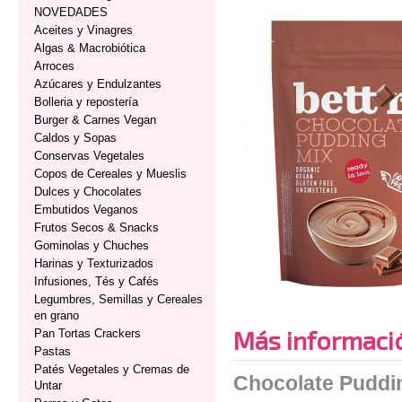
NOVEDADES
Aceites y Vinagres
Algas & Macrobiótica
Arroces
Azúcares y Endulzantes
Bolleria y repostería
Burger & Carnes Vegan
Caldos y Sopas
Conservas Vegetales
Copos de Cereales y Mueslis
Dulces y Chocolates
Embutidos Veganos
Frutos Secos & Snacks
Gominolas y Chuches
Harinas y Texturizados
Infusiones, Tés y Cafés
Legumbres, Semillas y Cereales
en grano
Más informaci
Pan Tortas Crackers
Pastas
Patés Vegetales y Cremas de
Chocolate Puddi
Untar