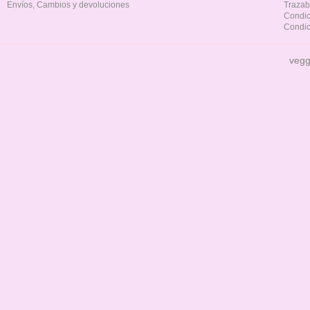
Envíos, Cambios y devoluciones
Trazab
Condic
Condic
vegg