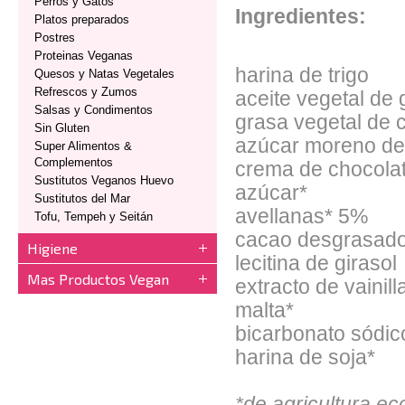
Perros y Gatos
Ingredientes:
Platos preparados
Postres
Proteinas Veganas
harina de trigo
Quesos y Natas Vegetales
Refrescos y Zumos
aceite vegetal de 
Salsas y Condimentos
grasa vegetal de 
Sin Gluten
azúcar moreno de
Super Alimentos &
Complementos
crema de chocolat
Sustitutos Veganos Huevo
azúcar*
Sustitutos del Mar
avellanas* 5%
Tofu, Tempeh y Seitán
cacao desgrasado
Higiene
lecitina de girasol
Mas Productos Vegan
extracto de vainill
malta*
bicarbonato sódic
harina de soja*
*de agricultura ec