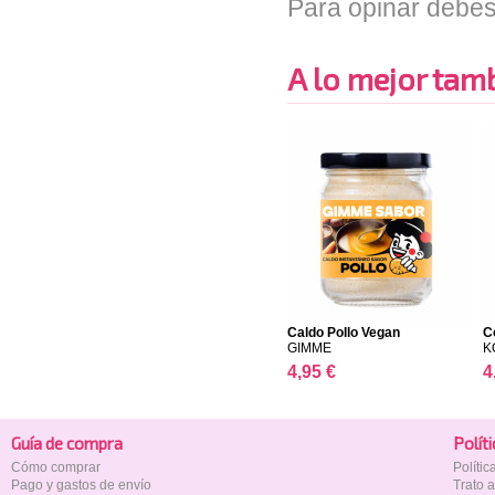
Para opinar debes
A lo mejor tambi
Caldo Pollo Vegan
C
GIMME
K
4,95 €
4
Guía de compra
Polí­t
Cómo comprar
Políti
Pago y gastos de envío
Trato 