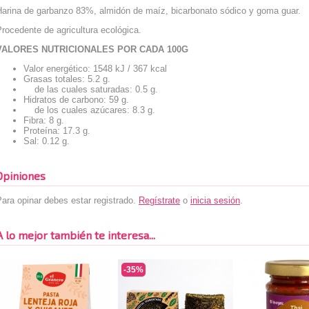
Harina de garbanzo 83%, almidón de maíz, bicarbonato sódico y goma guar.
rocedente de agricultura ecológica.
VALORES NUTRICIONALES POR CADA 100G
Valor energético: 1548 kJ / 367 kcal
Grasas totales: 5.2 g.
de las cuales saturadas: 0.5 g.
Hidratos de carbono: 59 g.
de los cuales azúcares: 8.3 g.
Fibra: 8 g.
Proteína: 17.3 g.
Sal: 0.12 g.
Opiniones
ara opinar debes estar registrado.
Regístrate
o
inicia sesión
.
A lo mejor también te interesa...
-35%