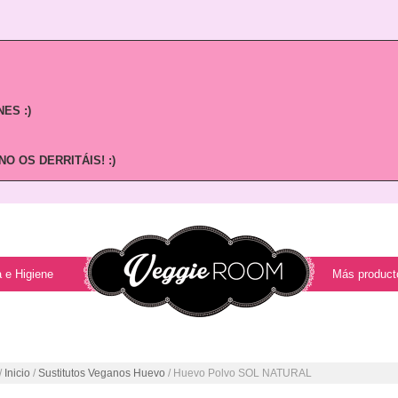
ES :)
O OS DERRITÁIS! :)
 e Higiene
Más product
/
Inicio
/
Sustitutos Veganos Huevo
/ Huevo Polvo SOL NATURAL