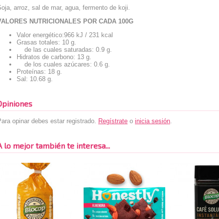
oja, arroz, sal de mar, agua, fermento de koji.
VALORES NUTRICIONALES POR CADA 100G
Valor energético:966 kJ / 231 kcal
Grasas totales: 10 g.
de las cuales saturadas: 0.9 g.
Hidratos de carbono: 13 g.
de los cuales azúcares: 0.6 g.
Proteínas: 18 g.
Sal: 10.68 g.
Opiniones
ara opinar debes estar registrado.
Regístrate
o
inicia sesión
.
A lo mejor también te interesa...