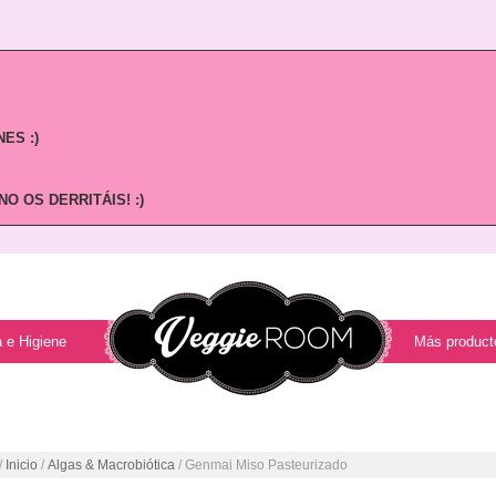
ES :)
O OS DERRITÁIS! :)
 e Higiene
Más product
/
Inicio
/
Algas & Macrobiótica
/ Genmai Miso Pasteurizado