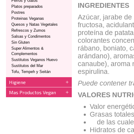
Perros y Gatos
INGREDIENTES
Platos preparados
Postres
Azúcar, jarabe de
Proteinas Veganas
fructosa, acidulant
Quesos y Natas Vegetales
Refrescos y Zumos
proteína de patata
Salsas y Condimentos
colorantes concen
Sin Gluten
rábano, boniato, 
Super Alimentos &
Complementos
arándano), aromas
Sustitutos Veganos Huevo
canaube), aroma n
Sustitutos del Mar
espirulina.
Tofu, Tempeh y Seitán
Higiene
Puede contener tr
Mas Productos Vegan
VALORES NUTRI
Valor energéti
Grasas totales
de las cuales
Hidratos de ca