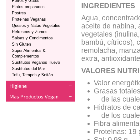
Perros y Gatos
INGREDIENTES
Platos preparados
Postres
Agua, concentrado
Proteinas Veganas
aceite de nabina, 
Quesos y Natas Vegetales
Refrescos y Zumos
vegetales (inulina
Salsas y Condimentos
bambú, cítricos), 
Sin Gluten
remolacha, manzana
Super Alimentos &
Complementos
extra, antioxidant
Sustitutos Veganos Huevo
Sustitutos del Mar
VALORES NUTRI
Tofu, Tempeh y Seitán
Valor energéti
Higiene
Grasas totales
Mas Productos Vegan
de las cuales
Hidratos de ca
de los cuales
Fibra alimentar
Proteínas: 19 
Sal: 0.98 g.