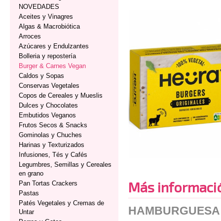
NOVEDADES
Aceites y Vinagres
Algas & Macrobiótica
Arroces
Azúcares y Endulzantes
Bolleria y repostería
Burger & Carnes Vegan
Caldos y Sopas
Conservas Vegetales
Copos de Cereales y Mueslis
Dulces y Chocolates
Embutidos Veganos
Frutos Secos & Snacks
Gominolas y Chuches
Harinas y Texturizados
Infusiones, Tés y Cafés
Legumbres, Semillas y Cereales
en grano
Más informaci
Pan Tortas Crackers
Pastas
Patés Vegetales y Cremas de
HAMBURGUESA H
Untar