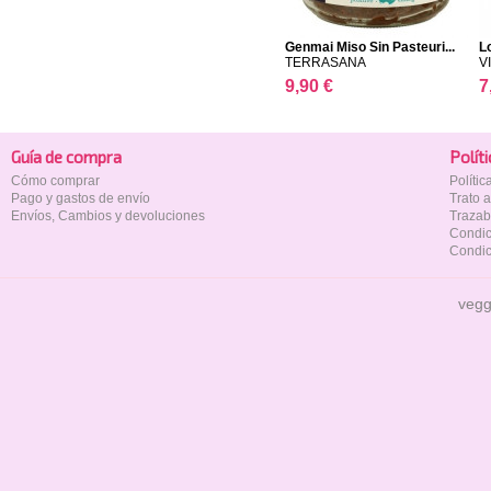
Genmai Miso Sin Pasteuri...
L
TERRASANA
V
9,90 €
7
Guía de compra
Polí­t
Cómo comprar
Políti
Pago y gastos de envío
Trato 
Envíos, Cambios y devoluciones
Trazab
Condic
Condic
vegg