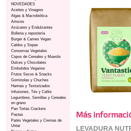
NOVEDADES
Aceites y Vinagres
Algas & Macrobiótica
Arroces
Azúcares y Endulzantes
Bolleria y repostería
Burger & Carnes Vegan
Caldos y Sopas
Conservas Vegetales
Copos de Cereales y Mueslis
Dulces y Chocolates
Embutidos Veganos
Frutos Secos & Snacks
Gominolas y Chuches
Harinas y Texturizados
Infusiones, Tés y Cafés
Legumbres, Semillas y Cereales
en grano
Pan Tortas Crackers
Más informaci
Pastas
Patés Vegetales y Cremas de
Untar
LEVADURA NUTR