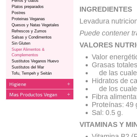
Perros y Gatos
Platos preparados
INGREDIENTES
Postres
Proteinas Veganas
Levadura nutricion
Quesos y Natas Vegetales
Refrescos y Zumos
Puede contener tr
Salsas y Condimentos
Sin Gluten
VALORES NUTRI
Super Alimentos &
Complementos
Valor energéti
Sustitutos Veganos Huevo
Grasas totales
Sustitutos del Mar
de las cuales
Tofu, Tempeh y Seitán
Hidratos de ca
Higiene
de los cuales
Mas Productos Vegan
Fibra alimentar
Proteínas: 49 
Sal: 0.5 g.
VITAMINAS Y M
Vitamina B2 (R