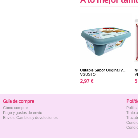
Untable Sabor Original V...
N
VGUSTO
V
2,97 €
5
Guía de compra
Polí­t
Cómo comprar
Políti
Pago y gastos de envío
Trato 
Envíos, Cambios y devoluciones
Trazab
Condic
Condic