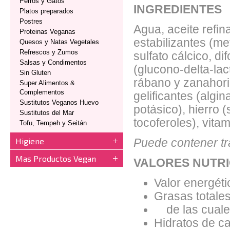
Perros y Gatos
INGREDIENTES
Platos preparados
Postres
Agua, aceite refin
Proteinas Veganas
estabilizantes (m
Quesos y Natas Vegetales
Refrescos y Zumos
sulfato cálcico, d
Salsas y Condimentos
(glucono-delta-lac
Sin Gluten
rábano y zanahoria
Super Alimentos &
Complementos
gelificantes (algi
Sustitutos Veganos Huevo
potásico), hierro (
Sustitutos del Mar
tocoferoles), vita
Tofu, Tempeh y Seitán
Higiene
Puede contener tr
Mas Productos Vegan
VALORES NUTRI
Valor energéti
Grasas totales
de las cuales
Hidratos de ca