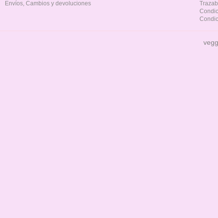
Envíos, Cambios y devoluciones
Trazab
Condic
Condic
vegg