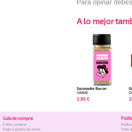
Para opinar debes
A lo mejor tambi
Sazonador Bacon
G
GIMME
D
3,95 €
3
Guía de compra
Polí­t
Cómo comprar
Políti
Pago y gastos de envío
Trato 