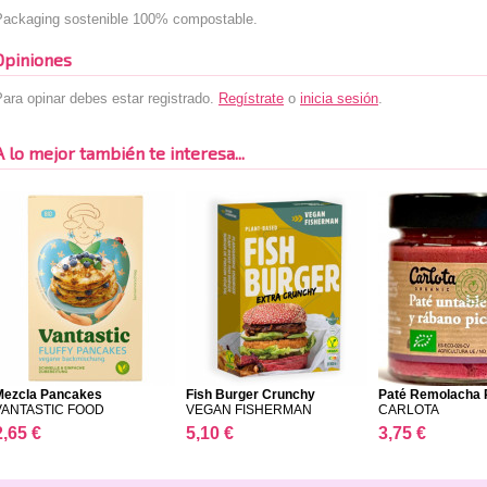
Packaging sostenible 100% compostable.
Opiniones
ara opinar debes estar registrado.
Regístrate
o
inicia sesión
.
A lo mejor también te interesa...
Mezcla Pancakes
Fish Burger Crunchy
Paté Remolacha R
VANTASTI...
VANTASTIC FOOD
VEGAN FISHERMAN
CARLOTA
2,65 €
5,10 €
3,75 €