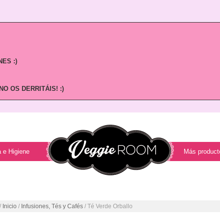
ES :)
O OS DERRITÁIS! :)
 e Higiene
Más product
/
Inicio
/
Infusiones, Tés y Cafés
/ Té Verde Orballo