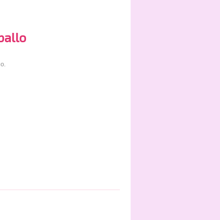
ballo
o.