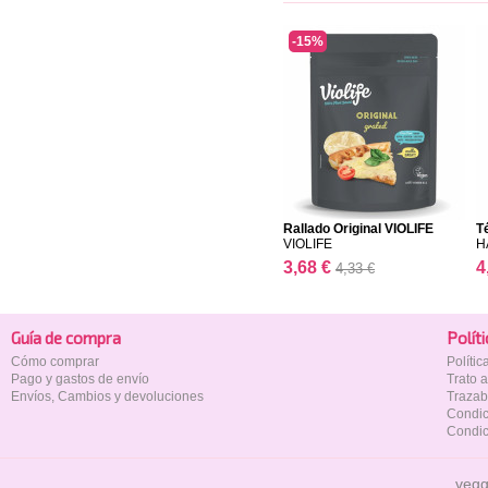
-15%
Rallado Original VIOLIFE
T
VIOLIFE
H
3,68 €
4
4,33 €
Guía de compra
Polí­t
Cómo comprar
Políti
Pago y gastos de envío
Trato 
Envíos, Cambios y devoluciones
Trazab
Condic
Condic
vegg