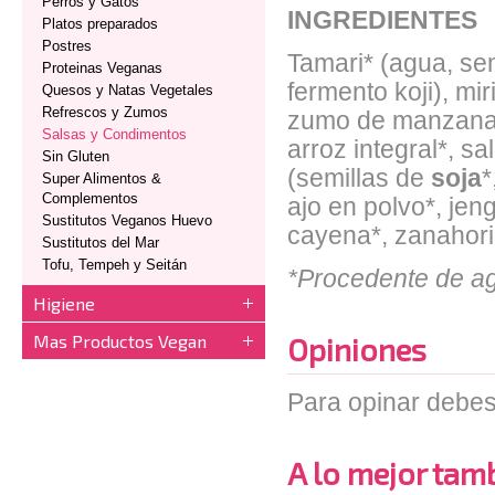
Perros y Gatos
INGREDIENTES
Platos preparados
Postres
Tamari* (agua, se
Proteinas Veganas
fermento koji), mir
Quesos y Natas Vegetales
Refrescos y Zumos
zumo de manzana c
Salsas y Condimentos
arroz integral*, s
Sin Gluten
(semillas de
soja
*
Super Alimentos &
Complementos
ajo en polvo*, jen
Sustitutos Veganos Huevo
cayena*, zanahori
Sustitutos del Mar
Tofu, Tempeh y Seitán
*Procedente de agr
Higiene
Mas Productos Vegan
Opiniones
Para opinar debes
A lo mejor tambi