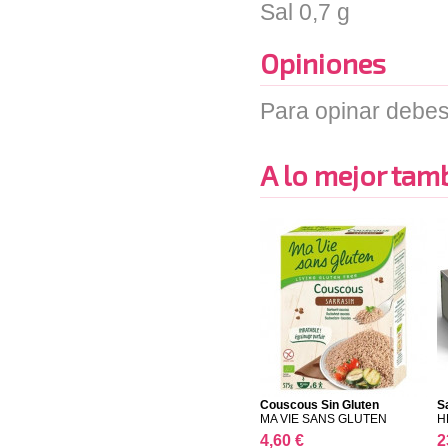
Sal 0,7 g
Opiniones
Para opinar debes
A lo mejor tambi
Couscous Sin Gluten
S
MA VIE SANS GLUTEN
H
4,60 €
2