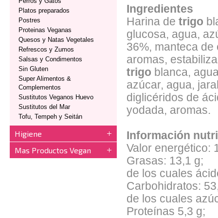
Perros y Gatos
Ingredientes
Platos preparados
Harina de
trigo
bl
Postres
Proteinas Veganas
glucosa, agua, az
Quesos y Natas Vegetales
36%, manteca de c
Refrescos y Zumos
aromas, estabilizan
Salsas y Condimentos
Sin Gluten
trigo
blanca, agua)
Super Alimentos &
azúcar, agua, jar
Complementos
diglicéridos de ác
Sustitutos Veganos Huevo
Sustitutos del Mar
yodada, aromas.
Tofu, Tempeh y Seitán
Higiene
Información nutr
Valor energético: 
Mas Productos Vegan
Grasas: 13,1 g;
de los cuales ácid
Carbohidratos: 53,
de los cuales azú
Proteínas 5,3 g;